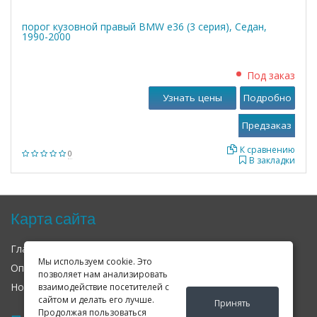
порог кузовной правый BMW е36 (3 серия), Седан,
1990-2000
Под заказ
Узнать цены
Подробно
К сравнению
0
В закладки
Карта сайта
Главная
О нас
Контакты
Мы используем cookie. Это
Оплата
Доставка
Гарантия
позволяет нам анализировать
Новости
Оферта
Соглашение
взаимодействие посетителей с
сайтом и делать его лучше.
Принять
Продолжая пользоваться