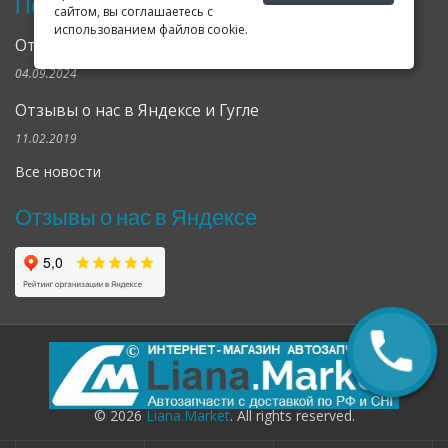
Последние новости
сайтом, вы соглашаетесь с
использованием файлов cookie.
Открылся клубный сервис Geely в Петербурге
04.09.2024
Отзывы о нас в Яндексе и Гугле
11.02.2019
Все новости
Отзывы о нас в Яндексе
© 2026
Liana.Market
. All rights reserved.