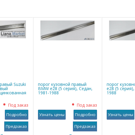
равый Suzuki
порог кузовной правый
порог кузов
овый
BMW е28 (5 серия), Седан,
е28 (5 серия)
оцинкованная
1981-1988
1988
Под заказ
Под заказ
Подробно
Узнать цены
Подробно
Узнать цены