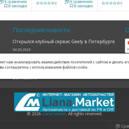
К сравнению
К сравнению
0
0
В закладки
В закладки
Последние новости
О
Открылся клубный сервис Geely в Петербурге
04.09.2024
Отзывы о нас в Яндексе и Гугле
ляет нам анализировать взаимодействие посетителей с сайтом и делать ег
вы соглашаетесь с использованием файлов cookie.
11.02.2019
Все новости
© 2026
Liana.Market
. All rights reserved.
Сра