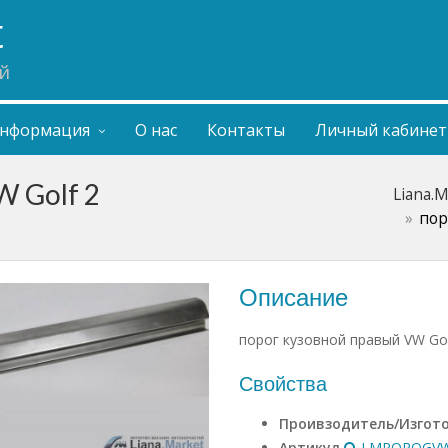
t
й
нформация
О нас
Контакты
Личный кабинет
W Golf 2
Liana.
пор
Описание
порог кузовной правый VW Gol
Свойства
Проивзодитель/Изгот
Артикул
LMPOROGVW