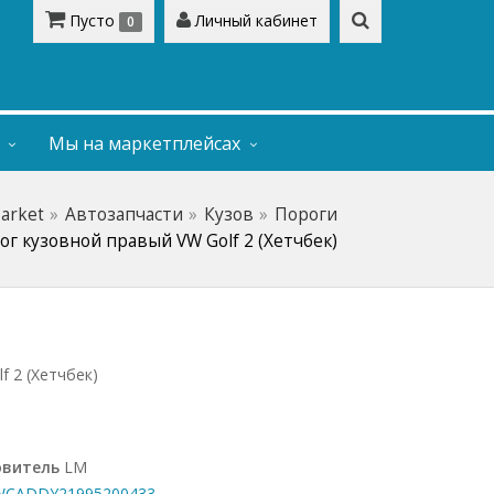
Пусто
Личный кабинет
0
Мы на маркетплейсах
Market
Автозапчасти
Кузов
Пороги
ог кузовной правый VW Golf 2 (Хетчбек)
f 2 (Хетчбек)
овитель
LM
CADDY21995200433