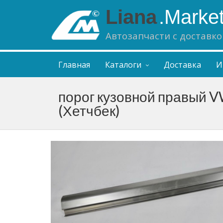
Liana
.Marke
Автозапчасти с доставко
Главная
Каталоги
Доставка
И
порог кузовной правый V
(Хетчбек)