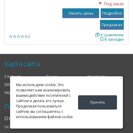
Под заказ
Узнать цены
Подробно
К сравнению
0
В закладки
Карта сайта
Главная
О нас
Контакты
Оплата
Доставка
Гарантия
Мы используем cookie. Это
позволяет нам анализировать
Новости
Оферта
Соглашение
взаимодействие посетителей с
сайтом и делать его лучше.
Принять
Последние новости
Продолжая пользоваться
сайтом, вы соглашаетесь с
использованием файлов cookie.
Открылся клубный сервис Geely в Петербурге
04.09.2024