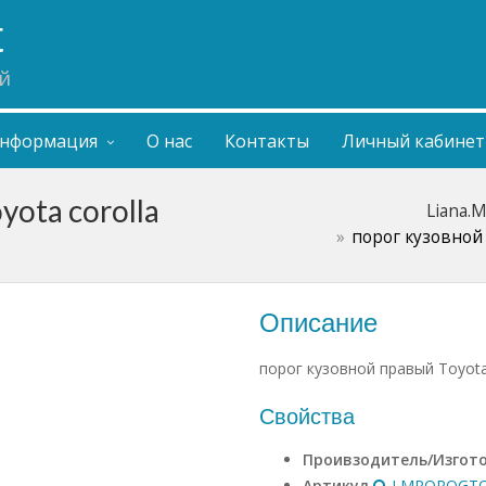
t
й
нформация
О нас
Контакты
Личный кабинет
yota corolla
Liana.
порог кузовной 
Описание
порог кузовной правый Toyota 
Свойства
Проивзодитель/Изгот
Артикул
LMPOROGTO