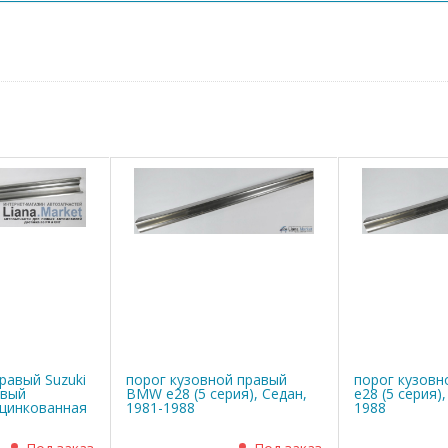
равый Suzuki
порог кузовной правый
порог кузов
овый
BMW е28 (5 серия), Седан,
е28 (5 серия)
оцинкованная
1981-1988
1988