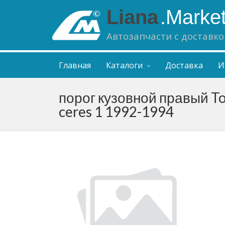
Liana
.Marke
Автозапчасти с доставко
Главная
Каталоги
Доставка
И
порог кузовной правый To
ceres 1 1992-1994