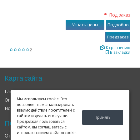
Под заказ
Узнать цены
Подробно
К сравнению
0
В закладки
Карта сайта
Главная
О нас
Контакты
Мы используем cookie. Это
Оплата
Доставка
Гарантия
позволяет нам анализировать
Новости
Оферта
Соглашение
взаимодействие посетителей с
сайтом и делать его лучше.
Принять
Последние новости
Продолжая пользоваться
сайтом, вы соглашаетесь с
использованием файлов cookie.
Открылся клубный сервис Geely в Петербурге