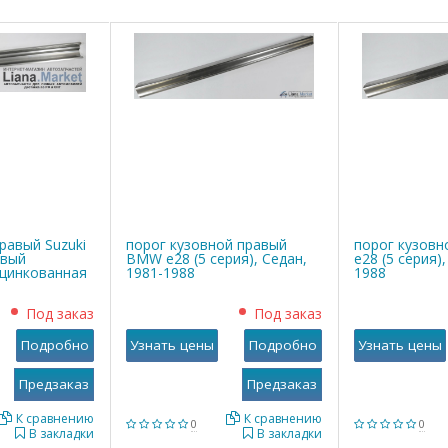
равый Suzuki
порог кузовной правый
порог кузов
овый
BMW е28 (5 серия), Седан,
е28 (5 серия)
оцинкованная
1981-1988
1988
Под заказ
Под заказ
Подробно
Узнать цены
Подробно
Узнать цены
К сравнению
К сравнению
0
0
В закладки
В закладки