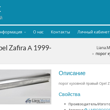
t
й
нформация
О нас
Контакты
Личный кабинет
l Zafira А 1999-
Liana.
порог к
Описание
порог кузовной правый Opel Za
Свойства
Проивзодитель/Изгот
Артикул
LMPOROGOPE