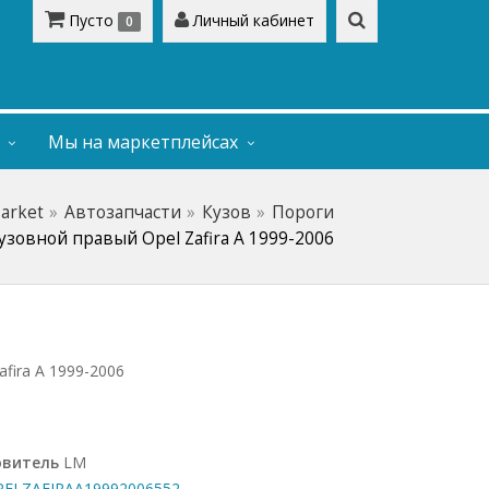
Пусто
Личный кабинет
0
Мы на маркетплейсах
Market
Автозапчасти
Кузов
Пороги
узовной правый Opel Zafira А 1999-2006
fira А 1999-2006
овитель
LM
LZAFIRAA19992006552