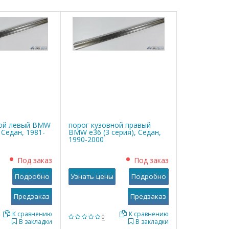
ной левый BMW
порог кузовной правый
, Седан, 1981-
BMW е36 (3 серия), Седан,
1990-2000
Под заказ
Под заказ
Подробно
Узнать цены
Подробно
К сравнению
К сравнению
0
В закладки
В закладки