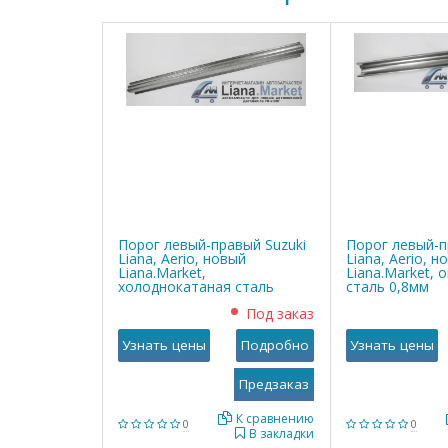
Порог левый-правый Suzuki
Порог левый-п
Liana, Aerio, новый
Liana, Aerio, н
Liana.Market,
Liana.Market, 
холоднокатаная сталь
сталь 0,8мм
0,8мм
Под заказ
Узнать цены
Подробно
Узнать цены
К сравнению
0
0
В закладки