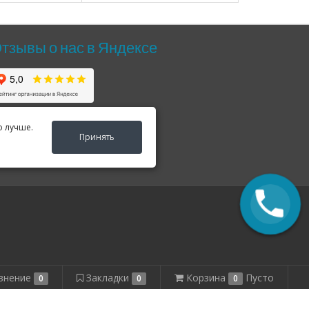
тзывы о нас в Яндексе
о лучше.
Принять
внение
Закладки
Корзина
Пусто
0
0
0