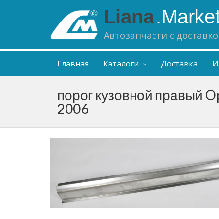
Liana
.Marke
Автозапчасти с доставко
Главная
Каталоги
Доставка
И
порог кузовной правый Ope
2006