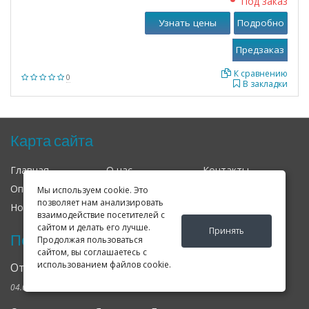
Под заказ
Узнать цены
Подробно
К сравнению
0
В закладки
Карта сайта
Главная
О нас
Контакты
Оплата
Доставка
Гарантия
Мы используем cookie. Это
позволяет нам анализировать
Новости
Оферта
Соглашение
взаимодействие посетителей с
сайтом и делать его лучше.
Принять
Последние новости
Продолжая пользоваться
сайтом, вы соглашаетесь с
использованием файлов cookie.
Открылся клубный сервис Geely в Петербурге
04.09.2024