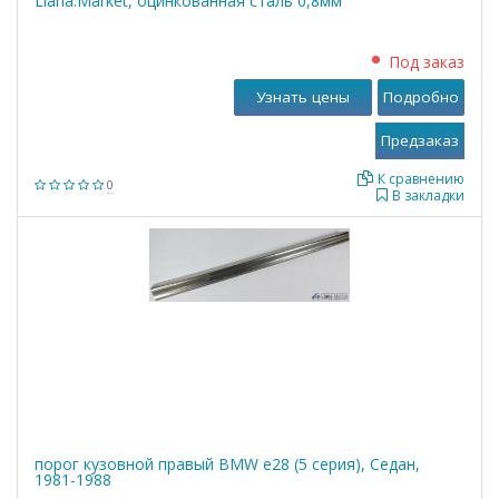
Liana.Market, оцинкованная сталь 0,8мм
Под заказ
Узнать цены
Подробно
К сравнению
0
В закладки
порог кузовной правый BMW е28 (5 серия), Седан,
1981-1988