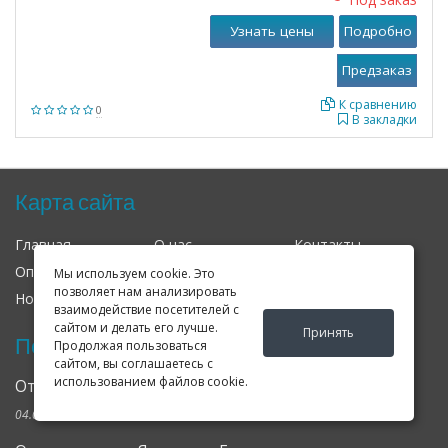
Узнать цены
Подробно
К сравнению
0
В закладки
Карта сайта
Главная
О нас
Контакты
Оплата
Доставка
Гарантия
Мы используем cookie. Это
позволяет нам анализировать
Новости
Оферта
Соглашение
взаимодействие посетителей с
сайтом и делать его лучше.
Принять
Последние новости
Продолжая пользоваться
сайтом, вы соглашаетесь с
использованием файлов cookie.
Открылся клубный сервис Geely в Петербурге
04.09.2024