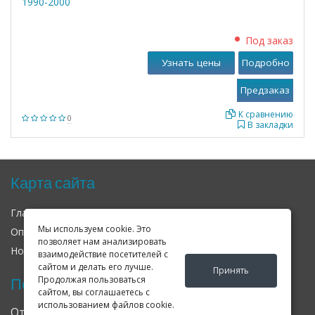
1990-2000
Под заказ
Узнать цены
Подробно
К сравнению
0
В закладки
Карта сайта
Главная
О нас
Контакты
Мы используем cookie. Это
Оплата
Доставка
Гарантия
позволяет нам анализировать
Новости
Оферта
Соглашение
взаимодействие посетителей с
сайтом и делать его лучше.
Принять
Продолжая пользоваться
Последние новости
сайтом, вы соглашаетесь с
использованием файлов cookie.
Открылся клубный сервис Geely в Петербурге