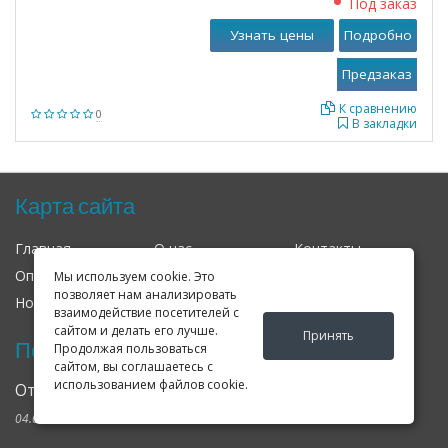
Под заказ
Узнать цены
Подробно
К сравнению
0
В закладки
Карта сайта
Главная
О нас
Контакты
Оплата
Доставка
Гарантия
Мы используем cookie. Это
позволяет нам анализировать
Новости
Оферта
Соглашение
взаимодействие посетителей с
сайтом и делать его лучше.
Принять
Последние новости
Продолжая пользоваться
сайтом, вы соглашаетесь с
использованием файлов cookie.
Открылся клубный сервис Geely в Петербурге
04.09.2024