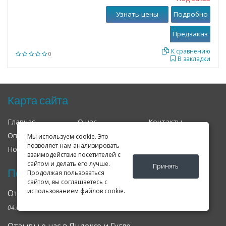
Узнать цены
Подробно
К сравнению
0
В закладки
Карта сайта
Главная
О нас
Контакты
Оплата
Доставка
Гарантия
Мы используем cookie. Это
позволяет нам анализировать
Новости
Оферта
Соглашение
взаимодействие посетителей с
сайтом и делать его лучше.
Принять
Последние новости
Продолжая пользоваться
сайтом, вы соглашаетесь с
использованием файлов cookie.
Открылся клубный сервис Geely в Петербурге
04.09.2024