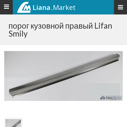
Liana
.Market
Toggle
navigation
порог кузовной правый Lifan
Smily