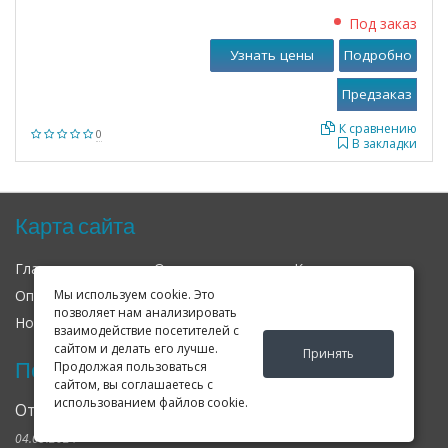
Под заказ
Узнать цены
Подробно
К сравнению
0
В закладки
Карта сайта
Главная
О нас
Контакты
Оплата
Доставка
Гарантия
Мы используем cookie. Это
позволяет нам анализировать
Новости
Оферта
Соглашение
взаимодействие посетителей с
сайтом и делать его лучше.
Принять
Последние новости
Продолжая пользоваться
сайтом, вы соглашаетесь с
использованием файлов cookie.
Открылся клубный сервис Geely в Петербурге
04.09.2024