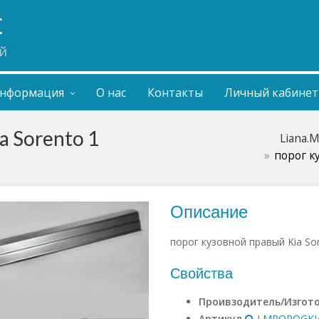
t
й
нформация
О нас
Контакты
Личный кабинет
a Sorento 1
Liana.
порог к
Описание
порог кузовной правый Kia So
Свойства
Проивзодитель/Изгот
Артикул
LMPOROGKIA