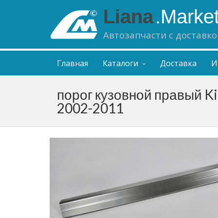
Liana
.Marke
Автозапчасти с доставко
Главная
Каталоги
Доставка
И
порог кузовной правый Ki
2002-2011