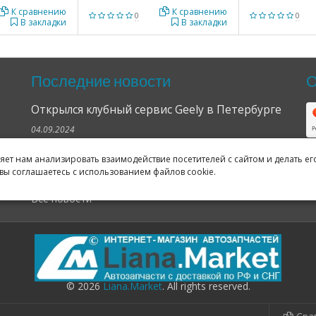
К сравнению
К сравнению
0
0
В закладки
В закладки
Последние новости
О
Открылся клубный сервис Geely в Петербурге
04.09.2024
Отзывы о нас в Яндексе и Гугле
ляет нам анализировать взаимодействие посетителей с сайтом и делать ег
вы соглашаетесь с использованием файлов cookie.
11.02.2019
Все новости
© 2026
Liana.Market
. All rights reserved.