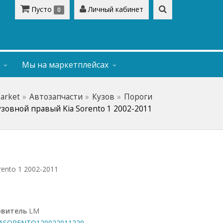
Пусто
Личный кабинет
0
Мы на маркетплейсах
Market
Автозапчасти
Кузов
Пороги
узовной правый Kia Sorento 1 2002-2011
rento 1 2002-2011
овитель
LM
SORENTO120022011229