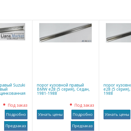
равый Suzuki
порог кузовной правый
порог кузов
овый
BMW е28 (5 серия), Седан,
е28 (5 серия)
оцинкованная
1981-1988
1988
Под заказ
Под заказ
Подробно
Узнать цены
Подробно
Узнать цены