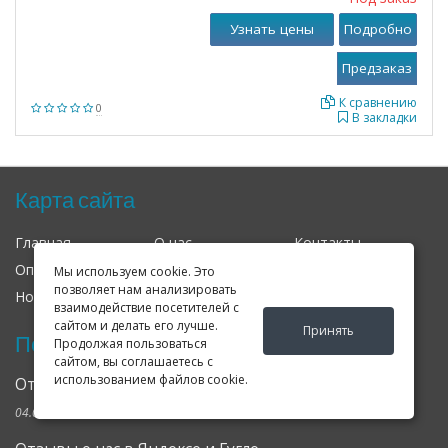
Узнать цены
Подробно
К сравнению
0
В закладки
Карта сайта
Главная
О нас
Контакты
Оплата
Доставка
Гарантия
Мы используем cookie. Это
позволяет нам анализировать
Новости
Оферта
Соглашение
взаимодействие посетителей с
сайтом и делать его лучше.
Принять
Последние новости
Продолжая пользоваться
сайтом, вы соглашаетесь с
использованием файлов cookie.
Открылся клубный сервис Geely в Петербурге
04.09.2024