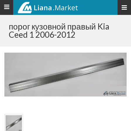
Liana
.Market
Toggle
navigation
порог кузовной правый Kia
Ceed 1 2006-2012