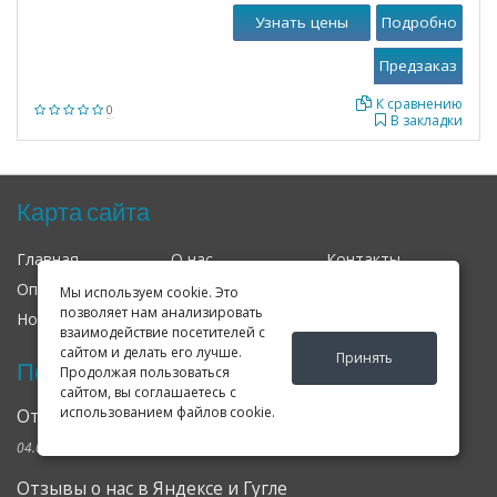
Узнать цены
Подробно
К сравнению
0
В закладки
Карта сайта
Главная
О нас
Контакты
Оплата
Доставка
Гарантия
Мы используем cookie. Это
позволяет нам анализировать
Новости
Оферта
Соглашение
взаимодействие посетителей с
сайтом и делать его лучше.
Принять
Последние новости
Продолжая пользоваться
сайтом, вы соглашаетесь с
использованием файлов cookie.
Открылся клубный сервис Geely в Петербурге
04.09.2024
Отзывы о нас в Яндексе и Гугле