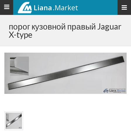
Liana
.Market
Toggle
navigation
порог кузовной правый Jaguar
X-type