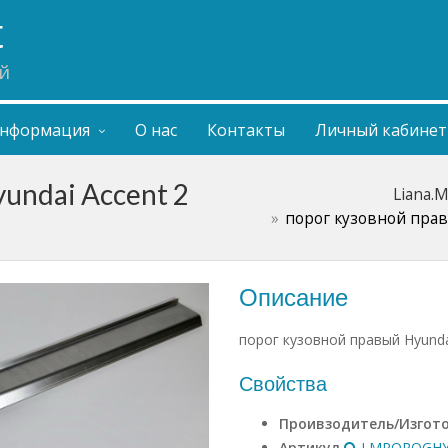
t
й
нформация
О нас
Контакты
Личный кабинет
undai Accent 2
Liana.
порог кузовной прав
Описание
порог кузовной правый Hyunda
Свойства
Проивзодитель/Изгот
Артикул
LMPOROGHY