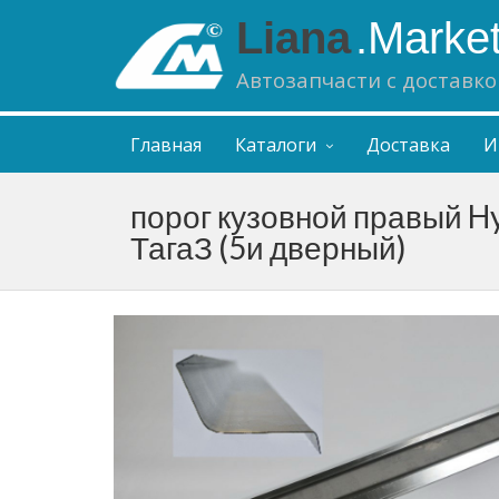
Liana
.Marke
Автозапчасти с доставко
Главная
Каталоги
Доставка
И
порог кузовной правый Hy
ТагаЗ (5и дверный)