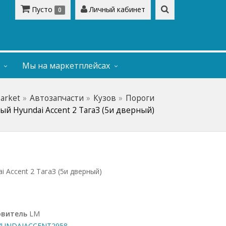
Пусто
Личный кабинет
0
Мы на маркетплейсах
Market
Автозапчасти
Кузов
Пороги
ый Hyundai Accent 2 ТагаЗ (5и дверный)
i Accent 2 ТагаЗ (5и дверный)
овитель
LM
UNDAIACCENT2958