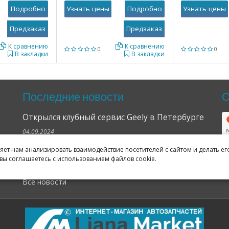
Подробно
Узнать цены
Подробно
Узнать цены
К сравнению
К сравнению
0
0
В закладки
В закладки
Последние новости
О
Открылся клубный сервис Geely в Петербурге
04.09.2024
ляет нам анализировать взаимодействие посетителей с сайтом и делать ег
Отзывы о нас в Яндексе и Гугле
вы соглашаетесь с использованием файлов cookie.
11.02.2019
Все новости