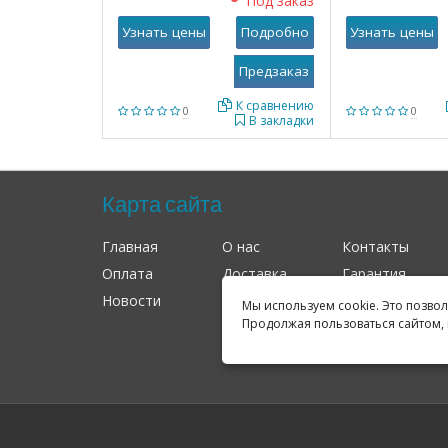
Под заказ
Узнать цены
Подробно
Узнать цены
К сравнению
0
0
В закладки
Карта сайта
Главная
О нас
Контакты
Оплата
Доставка
Гарантия
Новости
Оферта
Соглашение
Мы используем cookie. Это позво
Продолжая пользоваться сайтом, 