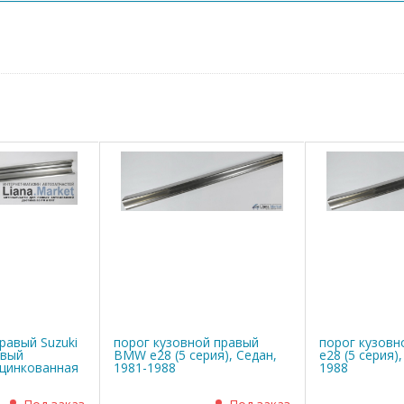
равый Suzuki
порог кузовной правый
порог кузов
овый
BMW е28 (5 серия), Седан,
е28 (5 серия)
оцинкованная
1981-1988
1988