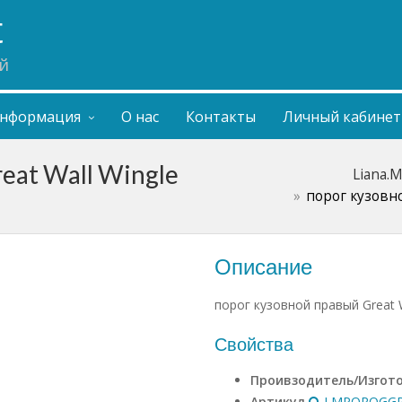
t
й
нформация
О нас
Контакты
Личный кабинет
eat Wall Wingle
Liana.
порог кузовно
Описание
порог кузовной правый Great W
Свойства
Проивзодитель/Изгот
Артикул
LMPOROGGR