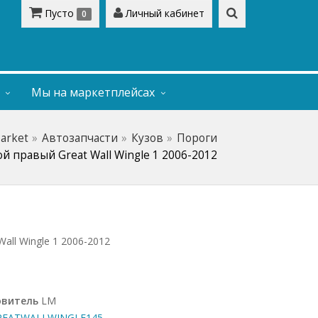
Пусто
Личный кабинет
0
Мы на маркетплейсах
Market
Автозапчасти
Кузов
Пороги
й правый Great Wall Wingle 1 2006-2012
all Wingle 1 2006-2012
овитель
LM
EATWALLWINGLE145