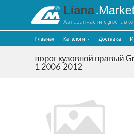
Liana
.Marke
Автозапчасти с доставко
Главная
Каталоги
Доставка
И
порог кузовной правый Gr
1 2006-2012