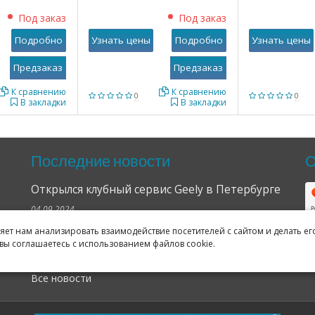
Под заказ
Под заказ
Подробно
Узнать цены
Подробно
Узнать цены
К сравнению
К сравнению
0
0
В закладки
В закладки
Последние новости
О
Открылся клубный сервис Geely в Петербурге
04.09.2024
ляет нам анализировать взаимодействие посетителей с сайтом и делать ег
Отзывы о нас в Яндексе и Гугле
вы соглашаетесь с использованием файлов cookie.
11.02.2019
Все новости