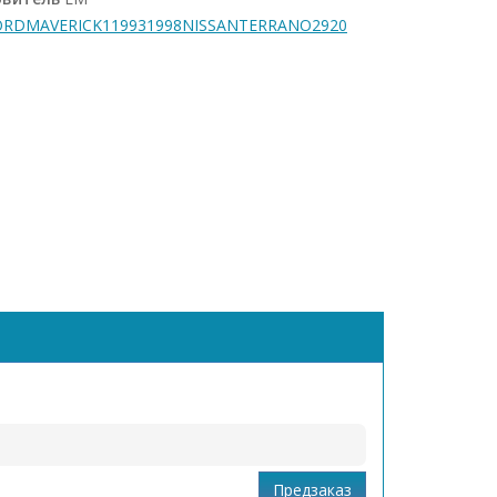
DMAVERICK119931998NISSANTERRANO2920