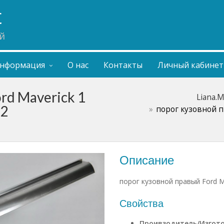
t
й
нформация
О нас
Контакты
Личный кабинет
rd Maverick 1
Liana.
 2
порог кузовной п
Описание
порог кузовной правый Ford Ma
Свойства
Проивзодитель/Изгот