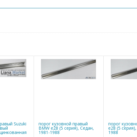
равый Suzuki
порог кузовной правый
порог кузов
овый
BMW е28 (5 серия), Седан,
е28 (5 серия)
оцинкованная
1981-1988
1988