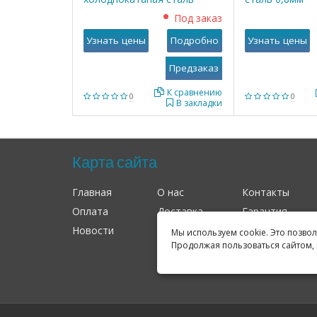
0,8мм
Под заказ
Узнать цены
Подробно
Узнать цены
К сравнению
0
0
В закладки
Карта сайта
Главная
О нас
Контакты
Оплата
Доставка
Гарантия
Новости
Оферта
Соглашение
Мы используем cookie. Это позво
Продолжая пользоваться сайтом, 