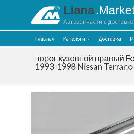
Liana
.Marke
Автозапчасти с доставко
Главная
Каталоги
Доставка
И
порог кузовной правый Fo
1993-1998 Nissan Terrano