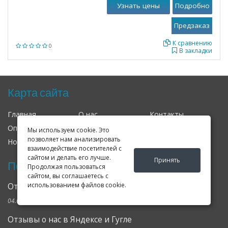
Узнать цены
Подробно
К сравнению
0
В закладки
Карта сайта
Главная
О нас
Контакты
Оплата
Доставка
Гарантия
Мы используем cookie. Это
позволяет нам анализировать
Новости
Оферта
Соглашение
взаимодействие посетителей с
сайтом и делать его лучше.
Принять
Последние новости
Продолжая пользоваться
сайтом, вы соглашаетесь с
использованием файлов cookie.
Открылся клубный сервис Geely в Петербурге
04.09.2024
Отзывы о нас в Яндексе и Гугле