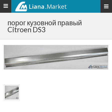
Liana
.Market
Toggle
navigation
порог кузовной правый
Citroen DS3