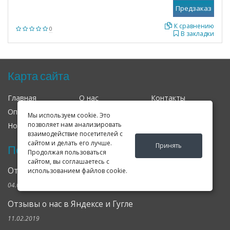
К сравнению
0
В закладки
Карта сайта
Главная
О нас
Контакты
Оплата
Доставка
Гарантия
Мы используем cookie. Это
позволяет нам анализировать
Новости
Оферта
Соглашение
взаимодействие посетителей с
сайтом и делать его лучше.
Принять
Последние новости
Продолжая пользоваться
сайтом, вы соглашаетесь с
Открылся клубный сервис Geely в Петербурге
использованием файлов cookie.
04.09.2024
Отзывы о нас в Яндексе и Гугле
11.02.2019