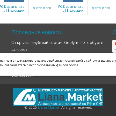
К сравнению
К сравнению
0
0
В закладки
В закладки
Последние новости
О
Открылся клубный сервис Geely в Петербурге
04.09.2024
Отзывы о нас в Яндексе и Гугле
ляет нам анализировать взаимодействие посетителей с сайтом и делать ег
вы соглашаетесь с использованием файлов cookie.
11.02.2019
Все новости
© 2026
Liana.Market
. All rights reserved.