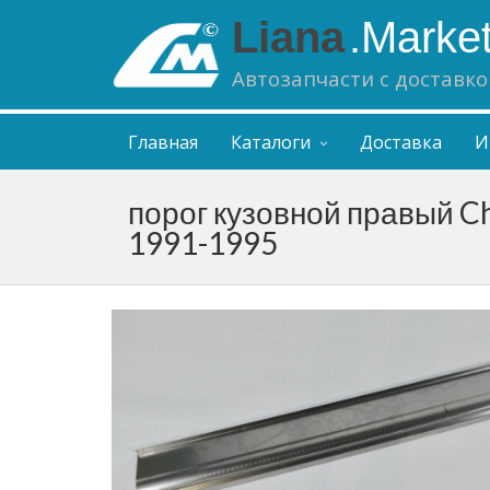
Liana
.Marke
Автозапчасти с доставко
Главная
Каталоги
Доставка
И
порог кузовной правый Ch
1991-1995