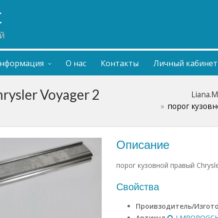
t
й
нформация
О нас
Контакты
Личный кабинет
rysler Voyager 2
Liana.
порог кузовн
Описание
порог кузовной правый Chrysle
Свойства
Проивзодитель/Изгот
Артикул
LMPOROGCHR