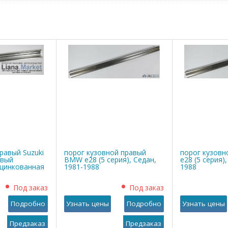
равый Suzuki
порог кузовной правый
порог кузов
овый
BMW е28 (5 серия), Седан,
е28 (5 серия)
оцинкованная
1981-1988
1988
Под заказ
Под заказ
Подробно
Узнать цены
Подробно
Узнать цены