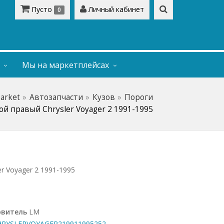
Пусто
Личный кабинет
0
Мы на маркетплейсах
Market
Автозапчасти
Кузов
Пороги
ой правый Chrysler Voyager 2 1991-1995
r Voyager 2 1991-1995
овитель
LM
YSLERVOYAGER219911995252