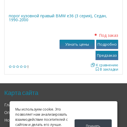
порог кузовной правый BMW е36 (3 серия), Седан,
1990-2000
Под заказ
Узнать цены
Подробно
К сравнению
0
В закладки
Карта сайта
Главная
О нас
Контакты
Мы используем cookie. Это
Оплата
Доставка
Гарантия
позволяет нам анализировать
взаимодействие посетителей с
Новости
Оферта
Соглашение
сайтом и делать его лучше.
Принять