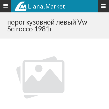
Liana
.Market
Toggle
navigation
порог кузовной левый Vw
Scirocco 1981г