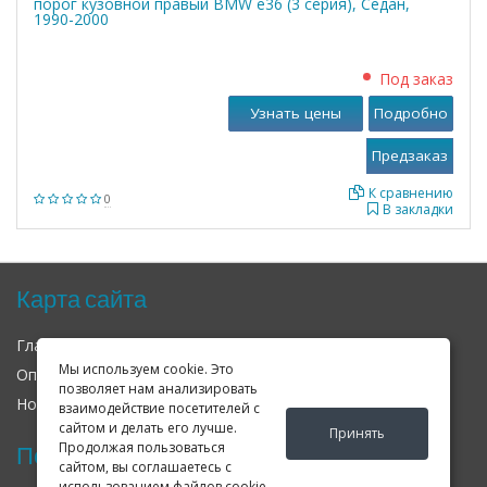
порог кузовной правый BMW е36 (3 серия), Седан,
1990-2000
Под заказ
Узнать цены
Подробно
К сравнению
0
В закладки
Карта сайта
Главная
О нас
Контакты
Мы используем cookie. Это
Оплата
Доставка
Гарантия
позволяет нам анализировать
Новости
Оферта
Соглашение
взаимодействие посетителей с
сайтом и делать его лучше.
Принять
Продолжая пользоваться
Последние новости
сайтом, вы соглашаетесь с
использованием файлов cookie.