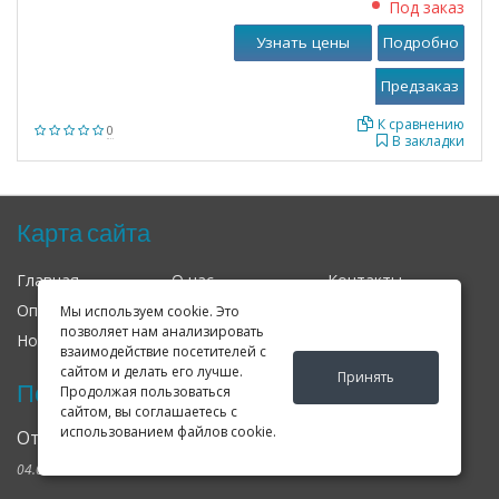
Под заказ
Узнать цены
Подробно
К сравнению
0
В закладки
Карта сайта
Главная
О нас
Контакты
Оплата
Доставка
Гарантия
Мы используем cookie. Это
позволяет нам анализировать
Новости
Оферта
Соглашение
взаимодействие посетителей с
сайтом и делать его лучше.
Принять
Последние новости
Продолжая пользоваться
сайтом, вы соглашаетесь с
использованием файлов cookie.
Открылся клубный сервис Geely в Петербурге
04.09.2024