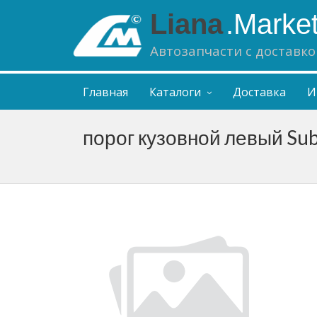
Liana
.Marke
Автозапчасти с доставко
Главная
Каталоги
Доставка
И
порог кузовной левый Su