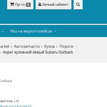
Пусто
Личный кабинет
0
Мы на маркетплейсах
Market
Автозапчасти
Кузов
Пороги
порог кузовной левый Subaru Outback
Outback
овитель
LM
BARUOUTBACK677