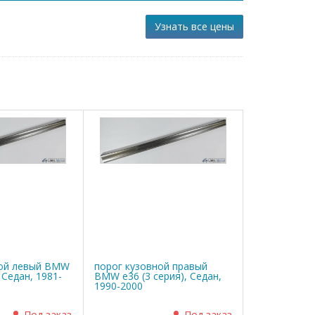
Узнать все цены
ной левый BMW
порог кузовной правый
, Седан, 1981-
BMW е36 (3 серия), Седан,
1990-2000
Под заказ
Под заказ