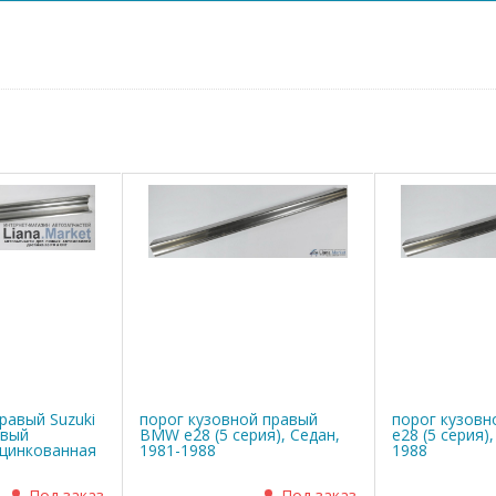
равый Suzuki
порог кузовной правый
порог кузов
овый
BMW е28 (5 серия), Седан,
е28 (5 серия)
оцинкованная
1981-1988
1988
Под заказ
Под заказ