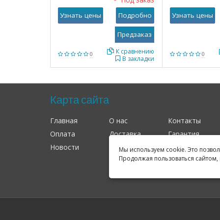
Узнать цены
Подробно
Узнать цены
К сравнению
0
0
В закладки
Карта сайта
Главная
О нас
Контакты
Оплата
Доставка
Гарантия
Новости
Оферта
Соглашение
Мы используем cookie. Это позво
Продолжая пользоваться сайтом, 