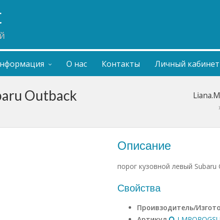
t
й
нформация
О нас
Контакты
Личный кабинет
baru Outback
Liana.
Описание
порог кузовной левый Subaru 
Свойства
Проивзодитель/Изгот
Артикул
LMPOROGSU