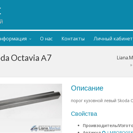
t
й
нформация
О нас
Контакты
Личный кабинет
da Octavia А7
Liana.
Описание
порог кузовной левый Skoda O
Свойства
Проивзодитель/Изгот
Артикул
LMPOROGSK