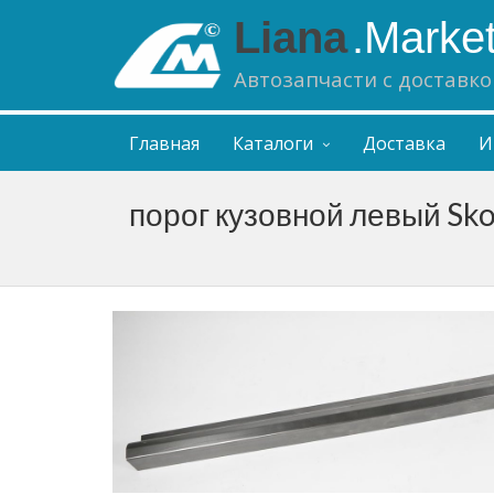
Liana
.Marke
Автозапчасти с доставко
Главная
Каталоги
Доставка
И
порог кузовной левый Sko