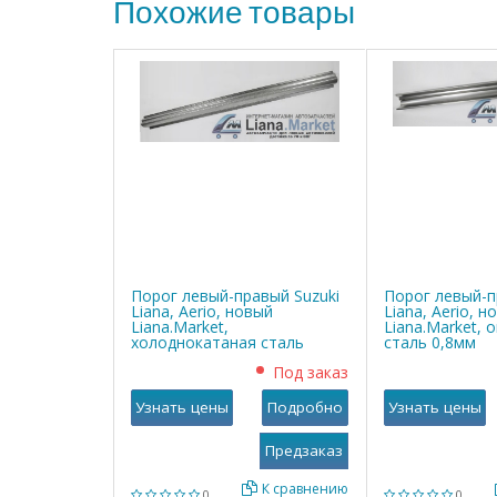
Похожие товары
Порог левый-правый Suzuki
Порог левый-п
Liana, Aerio, новый
Liana, Aerio, н
Liana.Market,
Liana.Market, 
холоднокатаная сталь
сталь 0,8мм
0,8мм
Под заказ
Узнать цены
Подробно
Узнать цены
К сравнению
0
0