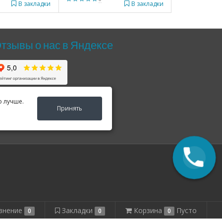
В закладки
В закладки
тзывы о нас в Яндексе
о лучше.
Принять
внение
Закладки
Корзина
Пусто
0
0
0