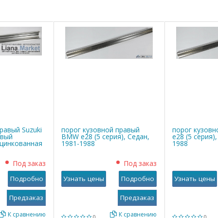
равый Suzuki
порог кузовной правый
порог кузов
овый
BMW е28 (5 серия), Седан,
е28 (5 серия)
оцинкованная
1981-1988
1988
Под заказ
Под заказ
Подробно
Узнать цены
Подробно
Узнать цены
К сравнению
К сравнению
0
0