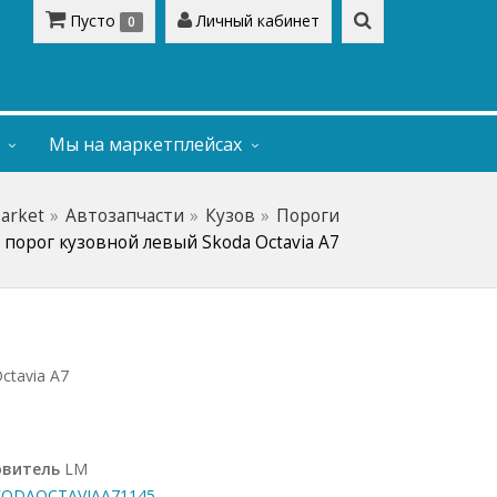
Пусто
Личный кабинет
0
Мы на маркетплейсах
Market
Автозапчасти
Кузов
Пороги
порог кузовной левый Skoda Octavia А7
ctavia А7
овитель
LM
ODAOCTAVIAA71145