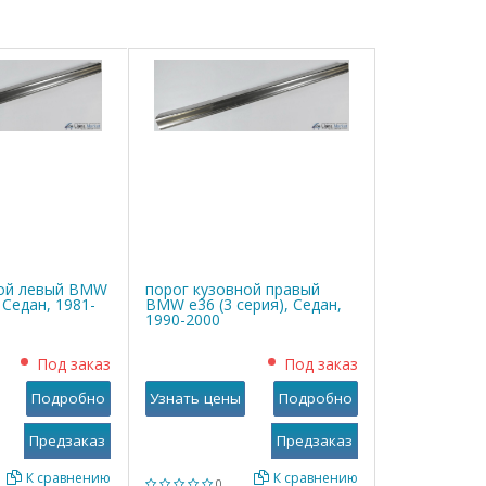
ной левый BMW
порог кузовной правый
, Седан, 1981-
BMW е36 (3 серия), Седан,
1990-2000
Под заказ
Под заказ
Подробно
Узнать цены
Подробно
К сравнению
К сравнению
0