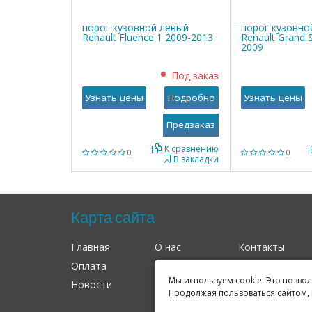
порог кузовной левый
порог кузовно
Renault Fluence 1 2009-2013
Renault Grand S
2009
Под заказ
Узнать цены
Подробно
Узнать цены
К сравнению
0
0
В закладки
Карта сайта
Главная
О нас
Контакты
Оплата
Доставка
Гарантия
Мы используем cookie. Это позво
Новости
Оферта
Соглашение
Продолжая пользоваться сайтом, 