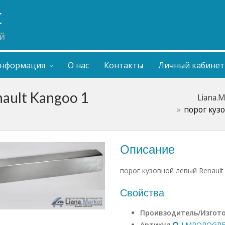
t
й
нформация
О нас
Контакты
Личный кабинет
ault Kangoo 1
Liana.
порог куз
Описание
порог кузовной левый Renault
Свойства
Проивзодитель/Изгот
Артикул
LMPOROGRE