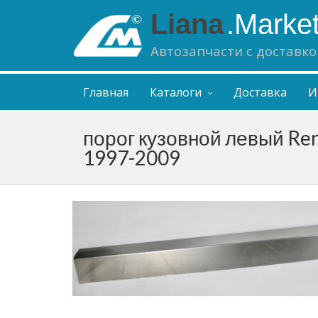
Liana
.Marke
Автозапчасти с доставко
Главная
Каталоги
Доставка
И
порог кузовной левый Ren
1997-2009