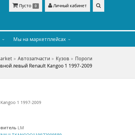
Пусто
Личный кабинет
0
Мы на маркетплейсах
Market
Автозапчасти
Кузов
Пороги
овной левый Renault Kangoo 1 1997-2009
 Kangoo 1 1997-2009
овитель
LM
NAULTKANGOO119972009589