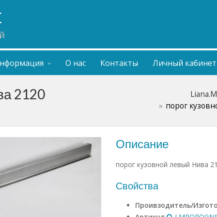
t
й
нформация
О нас
Контакты
Личный кабинет
ва 2120
Liana.
порог кузовн
Описание
порог кузовной левый Нива 2
Свойства
Проивзодитель/Изгот
Артикул
LMPOROGNIV