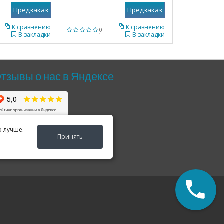
К сравнению
К сравнению
0
В закладки
В закладки
тзывы о нас в Яндексе
о лучше.
Принять