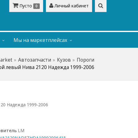
Пусто
Личный кабинет
0
Мы на маркетплейсах
Market
Автозапчасти
Кузов
Пороги
ой левый Нива 2120 Надежда 1999-2006
120 Надежда 1999-2006
овитель
LM
A2120NADEZHDA19992006415