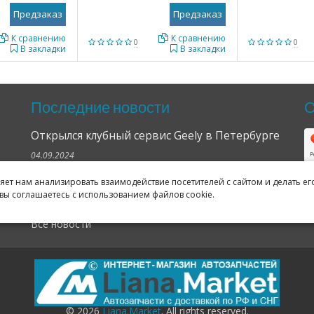
К сравнению
К сравнению
0
0
В закладки
В закладки
Последние новости
О
Открылся клубный сервис Geely в Петербурге
04.09.2024
Отзывы о нас в Яндексе и Гугле
ляет нам анализировать взаимодействие посетителей с сайтом и делать ег
вы соглашаетесь с использованием файлов cookie.
11.02.2019
Все новости
© 2026
Liana.Market
. All rights reserved.