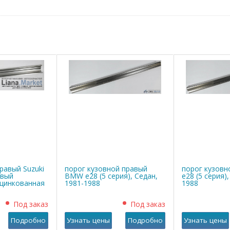
равый Suzuki
порог кузовной правый
порог кузов
овый
BMW е28 (5 серия), Седан,
е28 (5 серия)
оцинкованная
1981-1988
1988
Под заказ
Под заказ
Подробно
Узнать цены
Подробно
Узнать цены