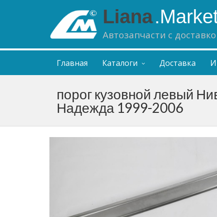
Liana
.Marke
Автозапчасти с доставко
Главная
Каталоги
Доставка
И
порог кузовной левый Ни
Надежда 1999-2006