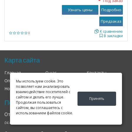
Под заказ
Узнать цены
Подробно
К сравнению
0
В закладки
Карта сайта
Главная
О нас
Контакты
Оплата
Доставка
Гарантия
Мы используем cookie. Это
позволяет нам анализировать
Новости
Оферта
Соглашение
взаимодействие посетителей с
сайтом и делать его лучше.
Принять
Последние новости
Продолжая пользоваться
сайтом, вы соглашаетесь с
использованием файлов cookie.
Открылся клубный сервис Geely в Петербурге
04.09.2024