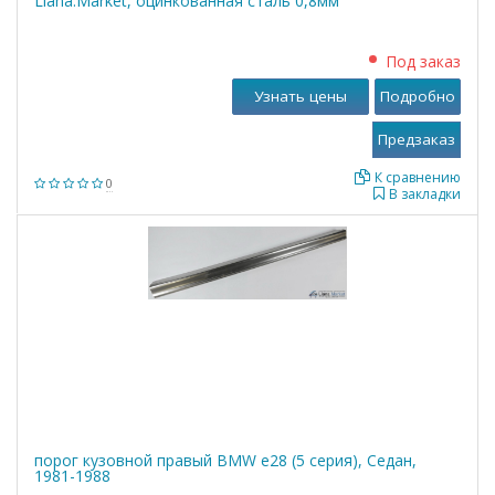
Liana.Market, оцинкованная сталь 0,8мм
Под заказ
Узнать цены
Подробно
К сравнению
0
В закладки
порог кузовной правый BMW е28 (5 серия), Седан,
1981-1988