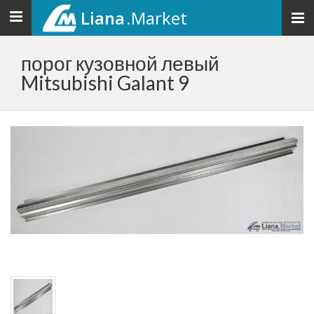
Liana
.Market
Toggle
navigation
порог кузовной левый
Mitsubishi Galant 9