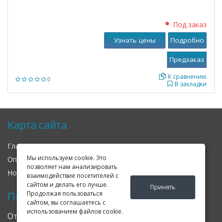
Под заказ
Узнать цены
Подробно
К сравнению
0
В закладки
Карта сайта
Главная
О нас
Контакты
Мы используем cookie. Это
Оплата
Доставка
Гарантия
позволяет нам анализировать
Новости
Оферта
Соглашение
взаимодействие посетителей с
сайтом и делать его лучше.
Принять
Продолжая пользоваться
Последние новости
сайтом, вы соглашаетесь с
использованием файлов cookie.
Открылся клубный сервис Geely в Петербурге