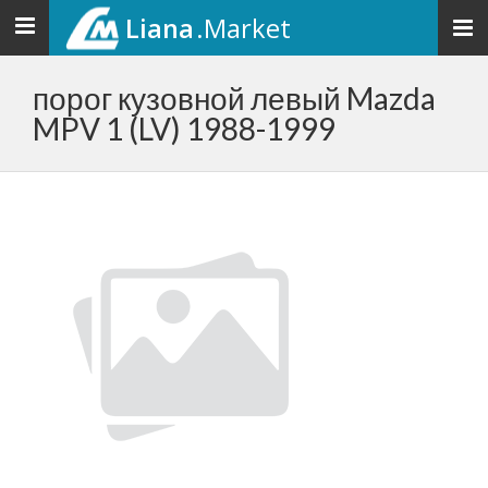
Liana
.Market
Toggle
navigation
порог кузовной левый Mazda
MPV 1 (LV) 1988-1999