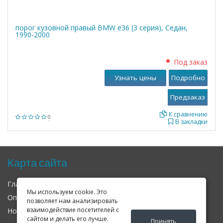
порог кузовной правый BMW е36 (3 серия), Седан,
1990-2000
Под заказ
Узнать цены
Подробно
К сравнению
0
В закладки
Карта сайта
Главная
О нас
Контакты
Мы используем cookie. Это
Оплата
Доставка
Гарантия
позволяет нам анализировать
взаимодействие посетителей с
Новости
Оферта
Соглашение
сайтом и делать его лучше.
Принять