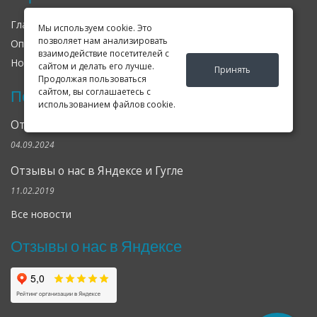
Главная
О нас
Контакты
Мы используем cookie. Это
позволяет нам анализировать
Оплата
Доставка
Гарантия
взаимодействие посетителей с
Новости
Оферта
Соглашение
сайтом и делать его лучше.
Принять
Продолжая пользоваться
сайтом, вы соглашаетесь с
Последние новости
использованием файлов cookie.
Открылся клубный сервис Geely в Петербурге
04.09.2024
Отзывы о нас в Яндексе и Гугле
11.02.2019
Все новости
Отзывы о нас в Яндексе