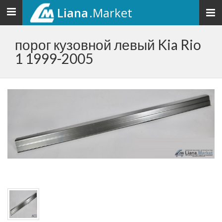
Liana
.Market
Toggle
navigation
порог кузовной левый Kia Rio
1 1999-2005