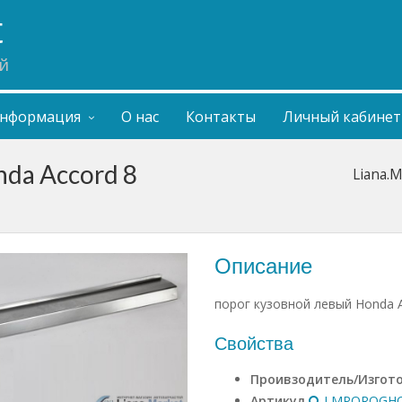
t
й
нформация
О нас
Контакты
Личный кабинет
nda Accord 8
Liana.
Описание
порог кузовной левый Honda A
Свойства
Проивзодитель/Изгот
Артикул
LMPOROGHO