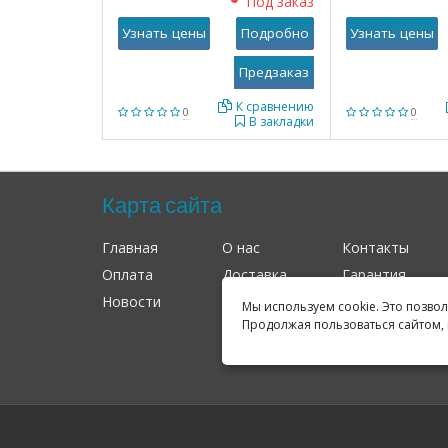
Под заказ
Узнать цены
Подробно
Узнать цены
К сравнению
0
0
В закладки
Карта сайта
Главная
О нас
Контакты
Оплата
Доставка
Гарантия
Новости
Оферта
Соглашение
Мы используем cookie. Это позво
Продолжая пользоваться сайтом, 