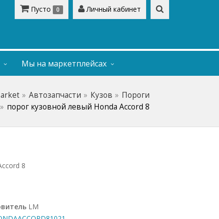
Пусто
Личный кабинет
0
Мы на маркетплейсах
Market
Автозапчасти
Кузов
Пороги
порог кузовной левый Honda Accord 8
ccord 8
овитель
LM
NDAACCORD81021