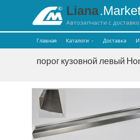
Liana
.Marke
Автозапчасти с доставко
Главная
Каталоги
Доставка
И
порог кузовной левый Ho