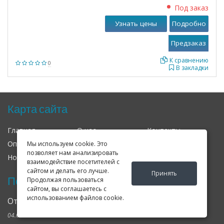
Под заказ
Узнать цены
Подробно
К сравнению
0
В закладки
Карта сайта
Главная
О нас
Контакты
Оплата
Доставка
Гарантия
Мы используем cookie. Это
позволяет нам анализировать
Новости
Оферта
Соглашение
взаимодействие посетителей с
сайтом и делать его лучше.
Принять
Последние новости
Продолжая пользоваться
сайтом, вы соглашаетесь с
использованием файлов cookie.
Открылся клубный сервис Geely в Петербурге
04.09.2024