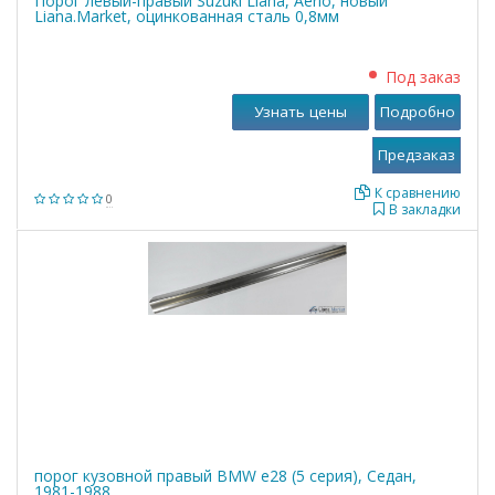
Порог левый-правый Suzuki Liana, Aerio, новый
Liana.Market, оцинкованная сталь 0,8мм
Под заказ
Узнать цены
Подробно
К сравнению
0
В закладки
порог кузовной правый BMW е28 (5 серия), Седан,
1981-1988