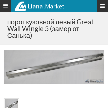
Liana
.Market
Toggle
navigation
порог кузовной левый Great
Wall Wingle 5 (замер от
Санька)