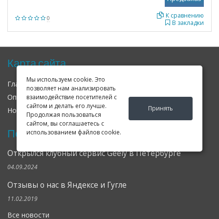
К сравнению
0
В закладки
Карта сайта
Мы используем cookie. Это
Главная
О нас
Контакты
позволяет нам анализировать
Оплата
Доставка
Гарантия
взаимодействие посетителей с
сайтом и делать его лучше.
Принять
Новости
Оферта
Соглашение
Продолжая пользоваться
сайтом, вы соглашаетесь с
Последние новости
использованием файлов cookie.
Открылся клубный сервис Geely в Петербурге
04.09.2024
Отзывы о нас в Яндексе и Гугле
11.02.2019
Все новости