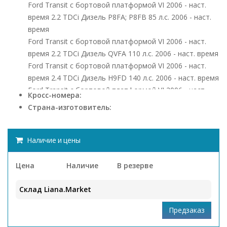
Ford Transit c бортовой платформой VI 2006 - наст.
время 2.2 TDCi Дизель P8FA; P8FB 85 л.с. 2006 - наст.
время
Ford Transit c бортовой платформой VI 2006 - наст.
время 2.2 TDCi Дизель QVFA 110 л.с. 2006 - наст. время
Ford Transit c бортовой платформой VI 2006 - наст.
время 2.4 TDCi Дизель H9FD 140 л.с. 2006 - наст. время
Ford Transit c бортовой платформой VI 2006 - наст.
Кросс-номера:
время 2.4 TDCi Дизель JXFC; JXFA 115 л.с. 2006 - наст.
Страна-изготовитель:
время
Ford Transit Connect 2002 - наст. время 1.8 16V
Бензиновый EYPD; EYPA; EYPC 116 л.с. 2002 - наст.
Наличие и цены
время
Ford Transit Connect 2002 - наст. время 1.8 Di Дизель
Цена
Наличие
В резерве
P7PA; P7PB; R2PA; BHPA 75 л.с. 2002 - наст. время
Ford Transit Connect 2002 - наст. время 1.8 TDCi Дизель
Склад Liana.Market
P9PA; P9PB; P9PC; P9PD; R3PA; RWPE; RWPF; HCPA;
HCPB 90 л.с. 2002 - наст. время
Ford Transit Connect 2002 - наст. время 1.8 TDCi Дизель