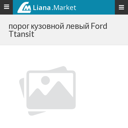
Liana
.Market
Toggle
navigation
порог кузовной левый Ford
Ttansit