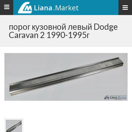
Liana
.Market
Toggle
navigation
порог кузовной левый Dodge
Caravan 2 1990-1995г