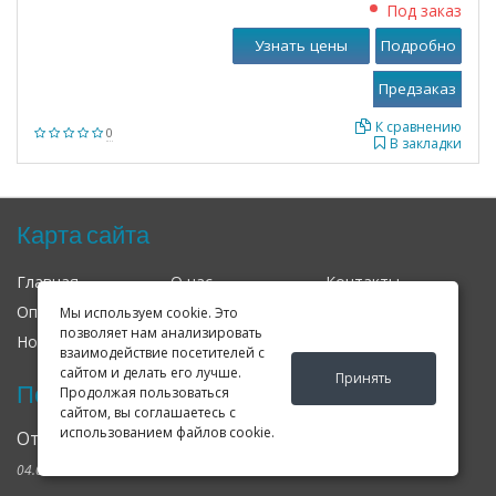
Под заказ
Узнать цены
Подробно
К сравнению
0
В закладки
Карта сайта
Главная
О нас
Контакты
Оплата
Доставка
Гарантия
Мы используем cookie. Это
позволяет нам анализировать
Новости
Оферта
Соглашение
взаимодействие посетителей с
сайтом и делать его лучше.
Принять
Последние новости
Продолжая пользоваться
сайтом, вы соглашаетесь с
использованием файлов cookie.
Открылся клубный сервис Geely в Петербурге
04.09.2024