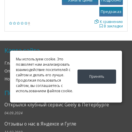
Узнать цены
Подробно
К сравнению
0
В закладки
Карта сайта
Мы используем cookie. Это
Главная
О нас
Контакты
позволяет нам анализировать
взаимодействие посетителей с
Оплата
Доставка
Гарантия
сайтом и делать его лучше.
Принять
Новости
Оферта
Соглашение
Продолжая пользоваться
сайтом, вы соглашаетесь с
использованием файлов cookie.
Последние новости
Открылся клубный сервис Geely в Петербурге
04.09.2024
Отзывы о нас в Яндексе и Гугле