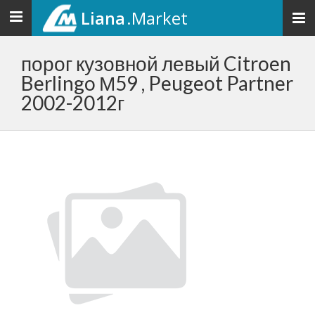
Liana
.Market
Toggle
navigation
порог кузовной левый Citroen
Berlingo М59 , Peugeot Partner
2002-2012г