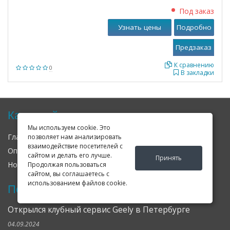
Под заказ
Узнать цены
Подробно
К сравнению
0
В закладки
Карта сайта
Мы используем cookie. Это
Главная
О нас
Контакты
позволяет нам анализировать
взаимодействие посетителей с
Оплата
Доставка
Гарантия
сайтом и делать его лучше.
Принять
Новости
Оферта
Соглашение
Продолжая пользоваться
сайтом, вы соглашаетесь с
использованием файлов cookie.
Последние новости
Открылся клубный сервис Geely в Петербурге
04.09.2024