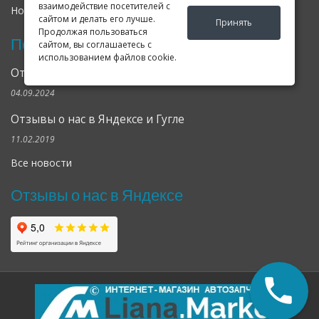
взаимодействие посетителей с
Новости
Оферта
Соглашение
сайтом и делать его лучше.
Принять
Продолжая пользоваться
Последние новости
сайтом, вы соглашаетесь с
использованием файлов cookie.
Открылся клубный сервис Geely в Петербурге
04.09.2024
Отзывы о нас в Яндексе и Гугле
11.02.2019
Все новости
Отзывы о нас в Яндексе