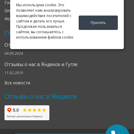
Главная
О нас
Контакты
Мы используем cookie. Это
позволяет нам анализировать
Оплата
Доставка
Гарантия
взаимодействие посетителей с
Новости
Оферта
Соглашение
сайтом и делать его лучше.
Принять
Продолжая пользоваться
Последние новости
сайтом, вы соглашаетесь с
использованием файлов cookie.
Открылся клубный сервис Geely в Петербурге
04.09.2024
Отзывы о нас в Яндексе и Гугле
11.02.2019
Все новости
Отзывы о нас в Яндексе