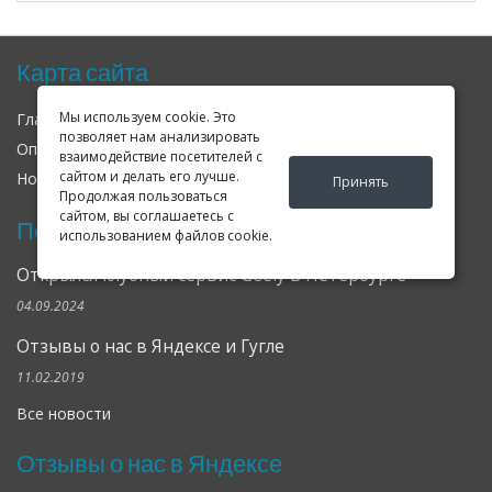
Карта сайта
Мы используем cookie. Это
Главная
О нас
Контакты
позволяет нам анализировать
Оплата
Доставка
Гарантия
взаимодействие посетителей с
сайтом и делать его лучше.
Новости
Оферта
Соглашение
Принять
Продолжая пользоваться
сайтом, вы соглашаетесь с
Последние новости
использованием файлов cookie.
Открылся клубный сервис Geely в Петербурге
04.09.2024
Отзывы о нас в Яндексе и Гугле
11.02.2019
Все новости
Отзывы о нас в Яндексе