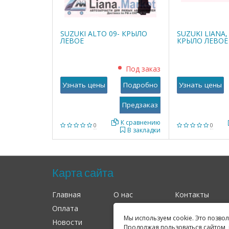
SUZUKI ALTO 09- КРЫЛО
SUZUKI LIANA,
ЛЕВОЕ
КРЫЛО ЛЕВОЕ
Под заказ
Узнать цены
Подробно
Узнать цены
К сравнению
0
0
В закладки
Карта сайта
Главная
О нас
Контакты
Оплата
Доставка
Гарантия
Мы используем cookie. Это позво
Новости
Оферта
Соглашение
Продолжая пользоваться сайтом, 