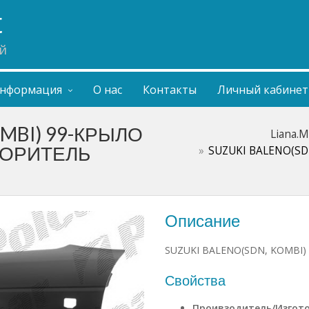
t
й
нформация
О нас
Контакты
Личный кабинет
OMBI) 99-КРЫЛО
Liana.M
ТОРИТЕЛЬ
SUZUKI BALENO(SD
Описание
SUZUKI BALENO(SDN, KOMBI
Свойства
Проивзодитель/Изгот