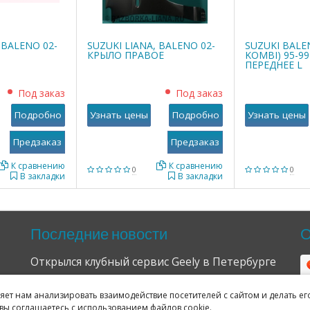
 BALENO 02-
SUZUKI LIANA, BALENO 02-
SUZUKI BALE
КРЫЛО ПРАВОЕ
KOMBI) 95-9
ПЕРЕДНЕЕ L
Под заказ
Под заказ
Подробно
Узнать цены
Подробно
Узнать цены
К сравнению
К сравнению
0
0
В закладки
В закладки
Последние новости
О
Открылся клубный сервис Geely в Петербурге
04.09.2024
ляет нам анализировать взаимодействие посетителей с сайтом и делать ег
Отзывы о нас в Яндексе и Гугле
вы соглашаетесь с использованием файлов cookie.