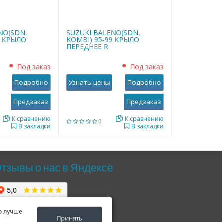
NO(SDN,
SUZUKI BALENO(SDN,
9 КРЫЛО
KOMBI) 95-99 КРЫЛО
ПЕРЕДНЕЕ R
Под заказ
Под заказ
Подробно
Узнать цены
Подробно
К сравнению
К сравнению
0
В закладки
В закладки
тзывы о нас в Яндексе
о лучше.
Принять