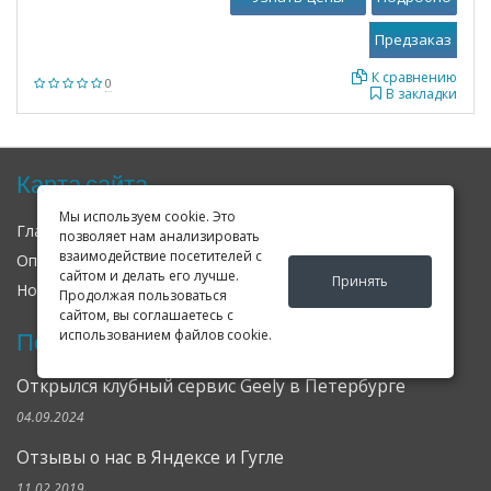
К сравнению
0
В закладки
Карта сайта
Мы используем cookie. Это
Главная
О нас
Контакты
позволяет нам анализировать
взаимодействие посетителей с
Оплата
Доставка
Гарантия
сайтом и делать его лучше.
Принять
Новости
Оферта
Соглашение
Продолжая пользоваться
сайтом, вы соглашаетесь с
использованием файлов cookie.
Последние новости
Открылся клубный сервис Geely в Петербурге
04.09.2024
Отзывы о нас в Яндексе и Гугле
11.02.2019