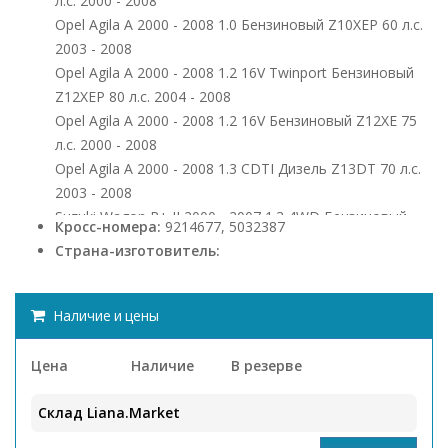
л.с. 2000 - 2008
Opel Agila A 2000 - 2008 1.0 Бензиновый Z10XEP 60 л.с.
2003 - 2008
Opel Agila A 2000 - 2008 1.2 16V Twinport Бензиновый
Z12XEP 80 л.с. 2004 - 2008
Opel Agila A 2000 - 2008 1.2 16V Бензиновый Z12XE 75
л.с. 2000 - 2008
Opel Agila A 2000 - 2008 1.3 CDTI Дизель Z13DT 70 л.с.
2003 - 2008
Suzuki Wagon R+ II 2000 - 2007 1.3 4WD Бензиновый
Кросс-номера:
9214677, 5032387
G13BB 76 л.с. 2001 - 2004
Страна-изготовитель:
Suzuki Wagon R+ II 2000 - 2007 1.3 4WD Бензиновый
M13A 94 л.с. 2003 - 2007
Suzuki Wagon R+ II 2000 - 2007 1.3 Бензиновый G13BB
Наличие и цены
76 л.с. 2000 - 2004
Suzuki Wagon R+ II 2000 - 2007 1.3 Бензиновый M13A 94
Цена
Наличие
В резерве
л.с. 2003 - 2007
Склад Liana.Market