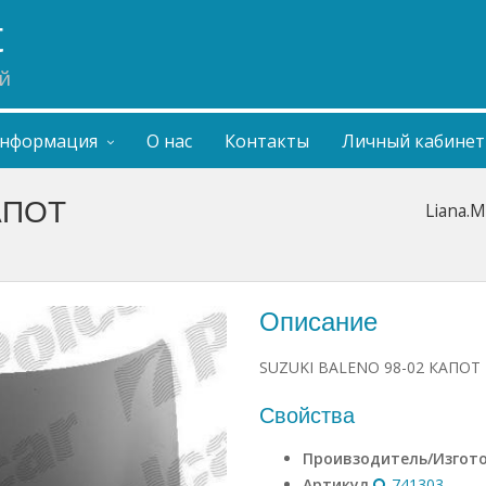
t
й
нформация
О нас
Контакты
Личный кабинет
АПОТ
Liana.M
Описание
SUZUKI BALENO 98-02 КАПОТ
Свойства
Проивзодитель/Изгот
Артикул
741303