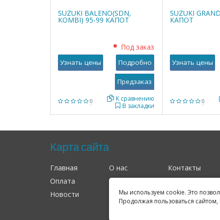
SUZUKI BALENO(SDN,
SUZUKI GRAND
KOMBI) 95-99 КАПОТ
КАПОТ
Под заказ
Узнать цены
Подробно
Узнать цены
К сравнению
0
0
В закладки
Карта сайта
Главная
О нас
Контакты
Оплата
Доставка
Гарантия
Мы используем cookie. Это позво
Новости
Оферта
Соглашение
Продолжая пользоваться сайтом, 