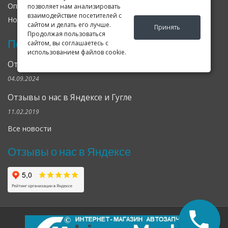
Оплата
Доставка
Гарантия
позволяет нам анализировать
взаимодействие посетителей с
Новости
Оферта
Соглашение
сайтом и делать его лучше.
Принять
Продолжая пользоваться
Последние новости
сайтом, вы соглашаетесь с
использованием файлов cookie.
Открылся клубный сервис Geely в Петербурге
04.09.2024
Отзывы о нас в Яндексе и Гугле
11.02.2019
Все новости
Отзывы о нас в Яндексе