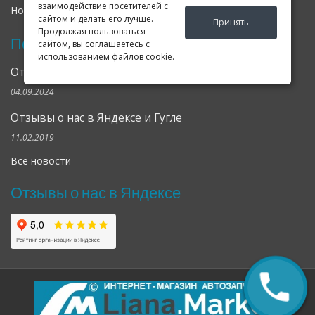
взаимодействие посетителей с
Новости
Оферта
Соглашение
сайтом и делать его лучше.
Принять
Продолжая пользоваться
Последние новости
сайтом, вы соглашаетесь с
использованием файлов cookie.
Открылся клубный сервис Geely в Петербурге
04.09.2024
Отзывы о нас в Яндексе и Гугле
11.02.2019
Все новости
Отзывы о нас в Яндексе