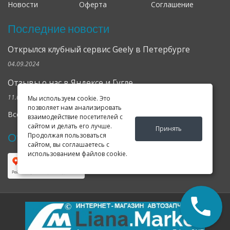
Новости
Оферта
Соглашение
Последние новости
Открылся клубный сервис Geely в Петербурге
04.09.2024
Отзывы о нас в Яндексе и Гугле
11.02.2019
Мы используем cookie. Это
позволяет нам анализировать
Все новости
взаимодействие посетителей с
сайтом и делать его лучше.
Принять
Отзывы о нас в Яндексе
Продолжая пользоваться
сайтом, вы соглашаетесь с
использованием файлов cookie.