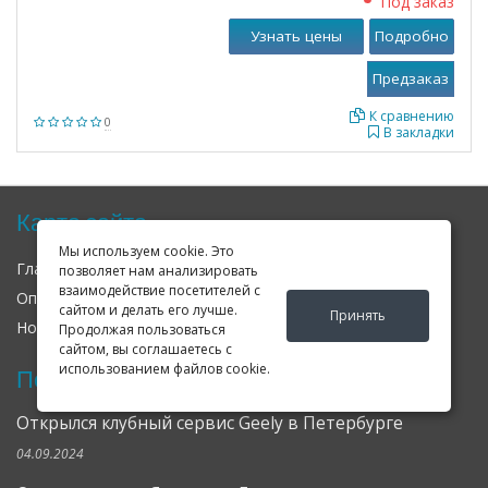
Под заказ
Узнать цены
Подробно
К сравнению
0
В закладки
Карта сайта
Мы используем cookie. Это
Главная
О нас
Контакты
позволяет нам анализировать
взаимодействие посетителей с
Оплата
Доставка
Гарантия
сайтом и делать его лучше.
Принять
Новости
Оферта
Соглашение
Продолжая пользоваться
сайтом, вы соглашаетесь с
использованием файлов cookie.
Последние новости
Открылся клубный сервис Geely в Петербурге
04.09.2024