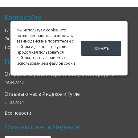
Карта сайта
Мы используем cookie. Это
Главная
О нас
Контакты
позволяет нам анализировать
Оплата
Доставка
Гарантия
взаимодействие посетителей с
сайтом и делать его лучше.
Новости
Оферта
Соглашение
Принять
Продолжая пользоваться
сайтом, вы соглашаетесь с
Последние новости
использованием файлов cookie.
Открылся клубный сервис Geely в Петербурге
04.09.2024
Отзывы о нас в Яндексе и Гугле
11.02.2019
Все новости
Отзывы о нас в Яндексе