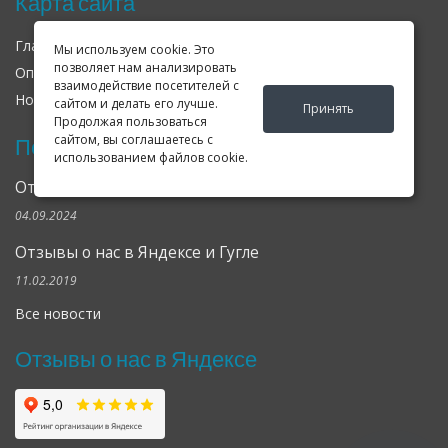
Карта сайта
Главная
О нас
Контакты
Мы используем cookie. Это
позволяет нам анализировать
Оплата
Доставка
Гарантия
взаимодействие посетителей с
Новости
Оферта
Соглашение
сайтом и делать его лучше.
Принять
Продолжая пользоваться
сайтом, вы соглашаетесь с
Последние новости
использованием файлов cookie.
Открылся клубный сервис Geely в Петербурге
04.09.2024
Отзывы о нас в Яндексе и Гугле
11.02.2019
Все новости
Отзывы о нас в Яндексе